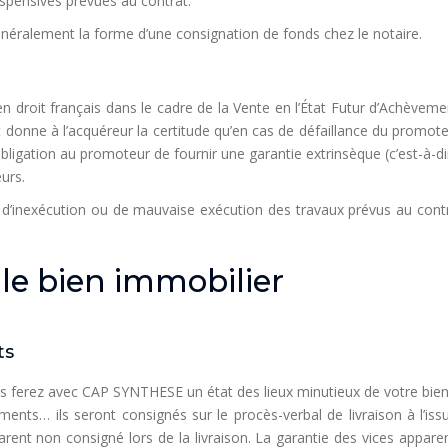
uspensives prévues au contrat.
énéralement la forme d’une consignation de fonds chez le notaire.
droit français dans le cadre de la Vente en l’État Futur d’Achèvement 
t donne à l’acquéreur la certitude qu’en cas de défaillance du promo
t obligation au promoteur de fournir une garantie extrinsèque (c’est-à-d
urs.
s d’inexécution ou de mauvaise exécution des travaux prévus au contra
le bien immobilier
ts
us ferez avec CAP SYNTHESE un état des lieux minutieux de votre bien
ents… ils seront consignés sur le procès-verbal de livraison à l’iss
rent non consigné lors de la livraison. La garantie des vices appare