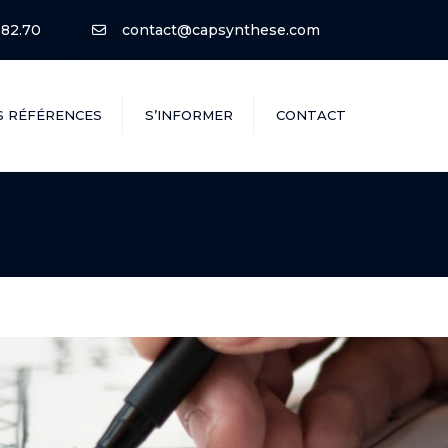
.82.70
contact@capsynthese.com
S RÉFÉRENCES
S’INFORMER
CONTACT
Qui Sommes-nous ?
Les Avantages Financiers
du Neuf
Les Garanties du Neuf
La Construction durable
Financer son Projet