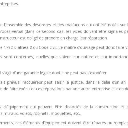
ntreprises.
e l’ensemble des désordres et des malfaçons qui ont été notés sur l
procès-verbal (dans ce second cas, les vices doivent être signalés 
tructeur est obligé de prendre en charge leur réparation.
 1792-6 alinéa 2 du Code civil. Le maitre d’ouvrage peut donc faire valo
sont concernés, quelles que soient leur nature et leur importanc
s’agit d’une garantie légale dont il ne peut pas s’exonérer.
s prévus, l’acquéreur peut saisir la justice, dans le délai d’un a
ation de faire exécuter ces réparations par une autre entreprise et d’
s d’équipement qui peuvent être dissociés de la construction et 
s muraux, volets, robinets, moquettes, etc…
ments, ces éléments d’équipement doivent être réparés ou remplacés