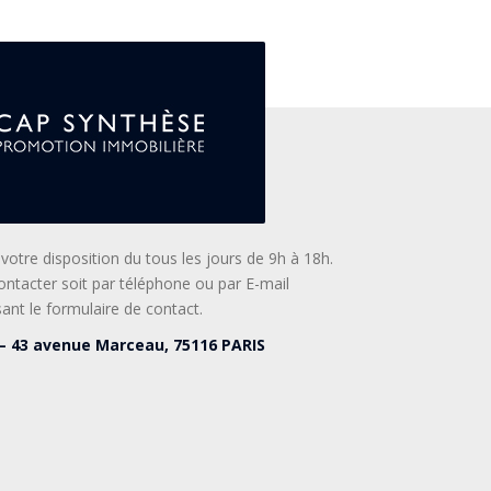
vétius offrira donc un cadre nouveau, moderne et
nts en plus d’une accessibilité à Paris aisée.
à votre disposition du tous les jours de 9h à 18h.
contacter soit par téléphone ou par E-mail
isant le formulaire de contact.
– 43 avenue Marceau, 75116 PARIS