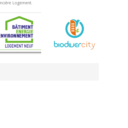
oncière Logement.
 de la petite couronne parisienne située en
 proximité immédiate de Paris, la commune est
a station « Gallieni » et proche des lignes 11 et 9.
t un quartier en plein renouvellement urbain qui a
ouveaux programmes mixant accession et location.