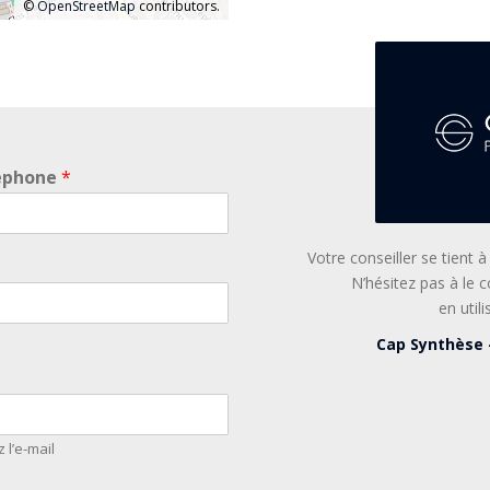
La résidence de la rue Hel
©
OpenStreetMap
contributors.
agréable à ses futurs habita
éphone
*
Votre conseiller se tient 
N’hésitez pas à le 
en util
Cap Synthèse 
 l’e-mail