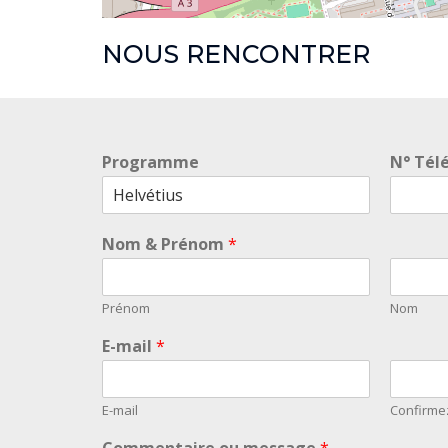
NOUS RENCONTRER
Programme
N° Tél
Nom & Prénom
*
Prénom
Nom
E-mail
*
E-mail
Confirmez
Commentaire ou message
*