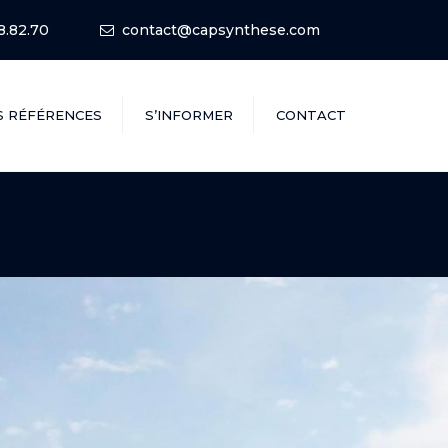
8.82.70
contact@capsynthese.com
S RÉFÉRENCES
S’INFORMER
CONTACT
Qui Sommes-nous ?
Les Avantages Financiers
du Neuf
Les Garanties du Neuf
La Construction durable
Financer son Projet