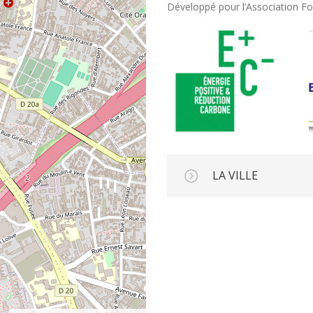
Développé pour l’Association F
LA VILLE
Bagnolet est une commune
banlieue Est de Paris. A
desservie par la ligne 3 et l
Le quartier des Malassis es
vocation à accueillir de n