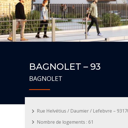
BAGNOLET – 93
BAGNOLET
Rue Helvétius / Daumier / Lefebvre – 931
Nombre de logements : 61