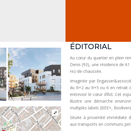
2
ÉDITORIAL
Au cœur du quartier en plein re
Denis (93), une résidence de 6
rez-de-chaussée.
Imaginée par Engasser&associé
du R+2 au R+5 ou 6 en retrait d’
entrevoir le cœur d’îlot. Cet es
illustre une démarche environ
multiples labels (BEE+, Biodiver
⤢
Située à proximité immédiate de
aux transports en communs perm