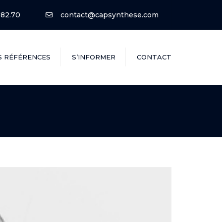
.82.70
contact@capsynthese.com
S RÉFÉRENCES
S’INFORMER
CONTACT
Qui Sommes-nous ?
Les Avantages Financiers
du Neuf
Les Garanties du Neuf
La Construction durable
Financer son Projet