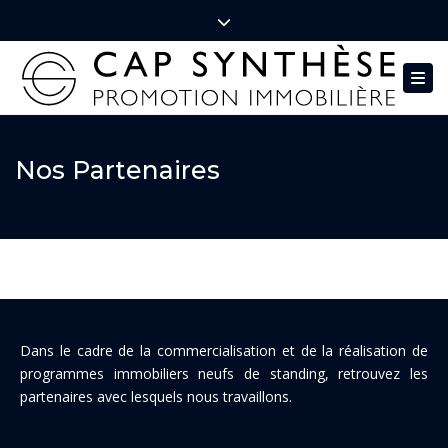
Close top bar
Lun – Vend : 9:00 – 18:00
01.85.08.82.70
Tog
contact@capsynthese.com
Nos Partenaires
Dans le cadre de la commercialisation et de la réalisation de
programmes immobiliers neufs de standing, retrouvez les
partenaires avec lesquels nous travaillons.